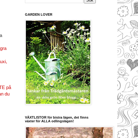
GARDEN LOVER
na
ågra
uxi
,
NTE på
an du
VÄXTLISTOR för bistra lägen, det finns
växter för ALLA odlingslägen!