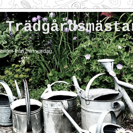
 Trädgårdsmästa
 bilder från min vardag.