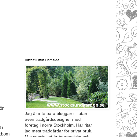
Hitta till min Hemsida
ör
Jag är inte bara bloggare... utan
även trädgårdsdesigner med
företag i norra Stockholm. Här ritar
 i
jag mest trädgårdar för privat bruk.
uxbom
Min specialitet är harmoniska och