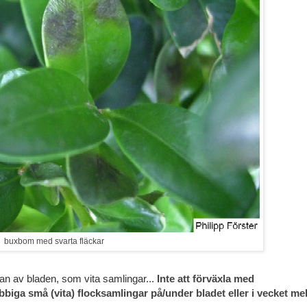
buxbom med svarta fläckar
 av bladen, som vita samlingar...
Inte att förväxla med
libbiga små (vita) flocksamlingar på/under bladet eller i vecket me