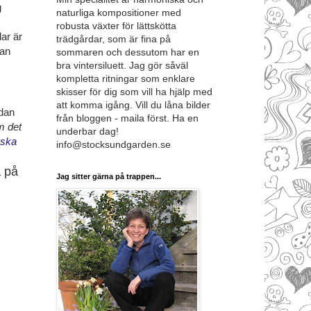
g
naturliga kompositioner med
robusta växter för lättskötta
ar är
trädgårdar, som är fina på
dan
sommaren och dessutom har en
bra vintersiluett. Jag gör såväl
kompletta ritningar som enklare
skisser för dig som vill ha hjälp med
att komma igång. Vill du låna bilder
edan
från bloggen - maila först. Ha en
m det
underbar dag!
ska
info@stocksundgarden.se
a på
Jag sitter gärna på trappen...