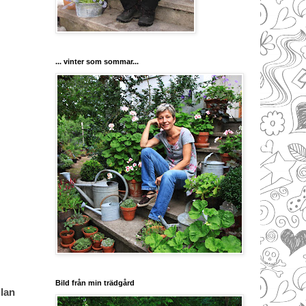
... vinter som sommar...
Bild från min trädgård
llan