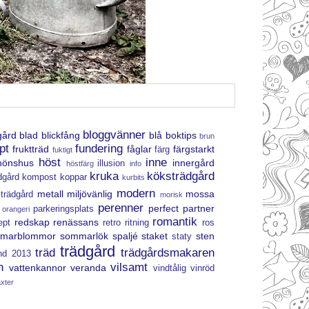
bloggvänner
gård
blad
blickfång
blå
boktips
brun
pt
fundering
fruktträd
fåglar
färgstarkt
färg
fuktigt
höst
inne
hönshus
innergård
illusion
höstfärg
info
kruka
köksträdgård
dgård
kompost
koppar
kurbits
modern
metall
miljövänlig
mossa
trädgård
morisk
perenner
perfect partner
parkeringsplats
orangeri
romantik
redskap
renässans
ept
retro
ritning
ros
marblommor
sommarlök
spaljé
staket
sten
staty
trädgård
träd
trädgårdsmakaren
end 2013
n
vilsamt
vattenkannor
veranda
vindtålig
vinröd
äxter