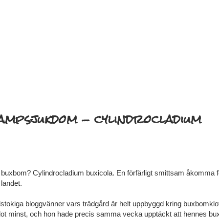
ampsjukdom - cylindrocladium
buxbom? Cylindrocladium buxicola. En förfärligt smittsam åkomma f
landet.
stokiga bloggvänner vars trädgård är helt uppbyggd kring buxbomklot
l klot minst, och hon hade precis samma vecka upptäckt att hennes b