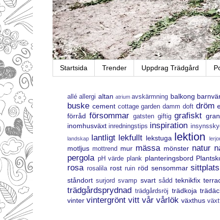
Startsida
Trender
Uppdrag Trädgård
P
altan
balkong
barnvän
allé
allergi
avskärmning
atrium
buske
dröm
cement
cottage garden
damm
doft
försommar
grafiskt
förråd
gran
gatsten
giftig
inspiration
inomhusväxt
inredningstips
insynssky
lektion
lantligt
lekfullt
lekstuga
landskap
lerjo
mässa
natur
n
motljus
mur
mönster
mottrend
pergola
planteringsbord
Plantsk
pH värde
plank
rosa
sittplats
rost
röd
sensommar
rosalila
ruin
ståndort
svart
teknikfix
terra
surjord
svamp
sådd
trädgårdsprydnad
trädkoja
trädäc
trädgårdsröj
vintergrönt
vitt
vår
vårlök
vinter
växthus
växt