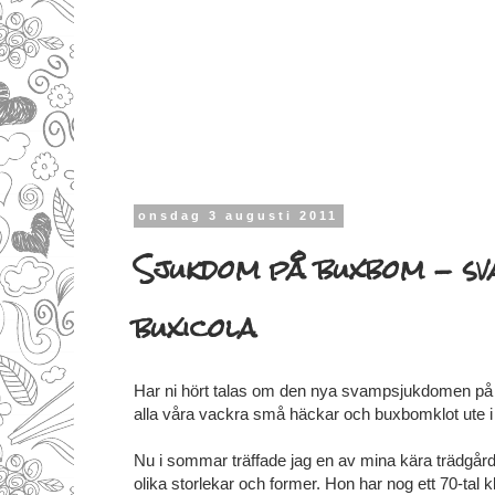
onsdag 3 augusti 2011
Sjukdom på buxbom - sv
buxicola
Har ni hört talas om den nya svampsjukdomen på 
alla våra vackra små häckar och buxbomklot ute i 
Nu i sommar träffade jag en av mina kära trädgård
olika storlekar och former. Hon har nog ett 70-ta