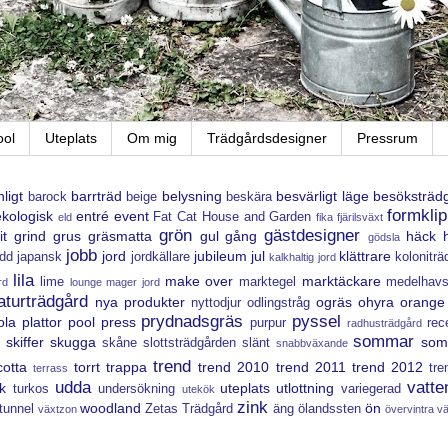
ool
Uteplats
Om mig
Trädgårdsdesigner
Pressrum
ligt
barrträd
belysning
besvärligt läge
besöksträd
barock
beige
beskära
formklip
ekologisk
entré
event
Fat Cat House and Garden
eld
fika
fjärilsväxt
grön
gästdesigner
it
grind
grus
gräsmatta
gul
gång
häck
gödsla
jobb
jord
jubileum
jul
klättrare
dd
japansk
jordkällare
koloniträ
kalkhaltig jord
lila
make over
marktäckare
lime
marktegel
medelhavs
rd
lounge
mager jord
aturträdgård
nya produkter
ogräs
ohyra
orange
nyttodjur
odlingstråg
prydnadsgräs
pyssel
ola
plattor
pool
press
purpur
rec
radhusträdgård
sommar
skiffer
skugga
som
skåne
slottsträdgården
slänt
snabbväxande
trend
cotta
torrt
trappa
trend 2010
trend 2011
trend 2012
tr
terrass
udda
vatte
k
uteplats
utlottning
turkos
undersökning
variegerad
utekök
zink
woodland
ön
tunnel
Zetas Trädgård
äng
ölandssten
växtzon
övervintra v