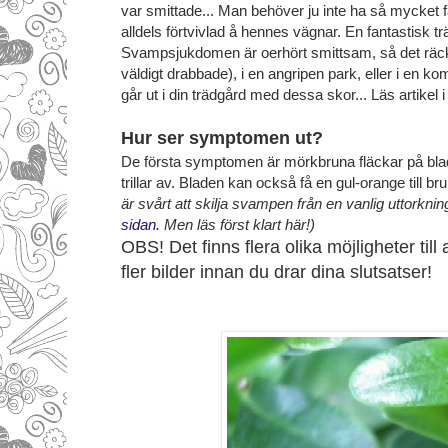
var smittade... Man behöver ju inte ha så mycket fan
alldels förtvivlad å hennes vägnar. En fantastisk tr
Svampsjukdomen är oerhört smittsam, så det räcke
väldigt drabbade), i en angripen park, eller i en
går ut i din trädgård med dessa skor... Läs artikel i
Hur ser symptomen ut?
De första symptomen är mörkbruna fläckar på bla
trillar av. Bladen kan också få en gul-orange till 
är svårt att skilja svampen från en vanlig uttorkni
sidan.
Men läs först klart här!)
OBS! Det finns flera olika möjligheter til
fler bilder innan du drar dina slutsatser!