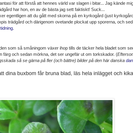
tasi för att förstå att hennes värld var slagen i bitar... Jag kände mi
ädgård har hon, en av de bästa jag sett faktiskt! Suck...
r egentligen att du gått med skorna på en kyrkogård (just kyrkogård
 kompis trädgård och därigenom ovetande plockat upp sporerna, och se
tidning.
den som så småningom växer ihop tills de täcker hela bladet som s
brun färg och sedan mörkna, det ser ungefär ut om torkskador. (
Efterso
ngsskada så se gärna på fler (och bättre) bilder på den här danska
dan
l att dina buxbom får bruna blad, läs hela inlägget och kik