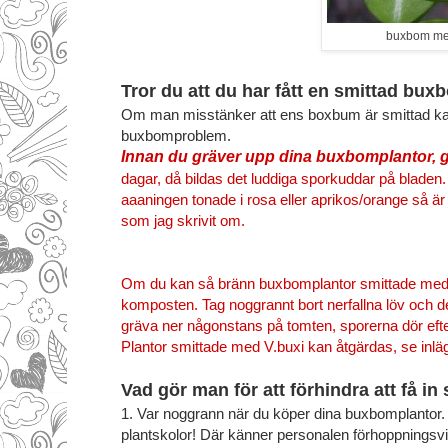
buxbom med
Tror du att du har fått en smittad bu
Om man misstänker att ens boxbum är smittad kan ma
buxbomproblem.
Innan du gräver upp dina buxbomplantor, gö
dagar, då bildas det luddiga sporkuddar på bladen.
aaaningen tonade i rosa eller aprikos/orange så är
som jag skrivit om.
Om du kan så bränn buxbomplantor smittade med C. 
komposten. Tag noggrannt bort nerfallna löv och d
gräva ner någonstans på tomten, sporerna dör efte
Plantor smittade med V.buxi kan åtgärdas,
se inlä
Vad gör man för att förhindra att få i
1. Var noggrann när du köper dina buxbomplantor.
plantskolor! Där känner personalen förhoppningsvis t