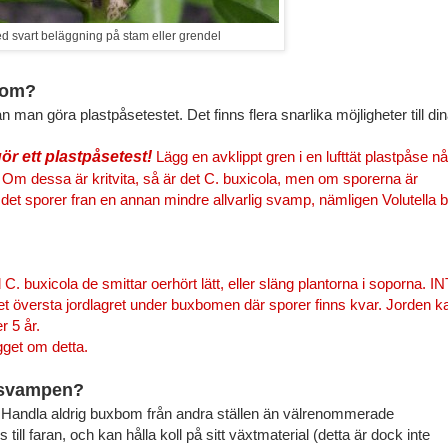
 svart beläggning på stam eller grendel
xbom?
n göra plastpåsetestet. Det finns flera snarlika möjligheter till di
r ett plastpåsetest!
Lägg en avklippt gren i en lufttät plastpåse n
 Om dessa är kritvita, så är det C. buxicola, men om sporerna är
 det sporer fran en annan mindre allvarlig svamp,
nämligen Volutella b
buxicola de smittar oerhört lätt, eller släng plantorna i soporna. I
et översta jordlagret under buxbomen där sporer finns kvar. Jorden k
r 5 år.
gget om detta.
n svampen?
 Handla aldrig buxbom från andra ställen än välrenommerade
ill faran, och kan hålla koll på sitt växtmaterial (detta är dock inte