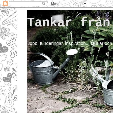
Tankar från
Jobb, funderingar, inspiration... tankar och